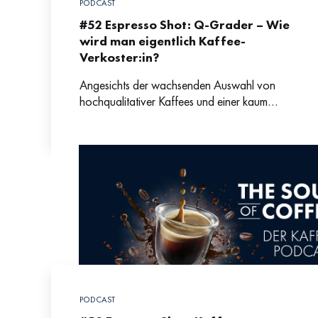
PODCAST
#52 Espresso Shot: Q-Grader – Wie
wird man eigentlich Kaffee-
Verkoster:in?
Angesichts der wachsenden Auswahl von
hochqualitativer Kaffees und einer kaum
erfassbaren Begriffsvielfalt fragen sich viele
Kaffeefans, wie die Qualität von Kaffee eigentlich
bemessen und
PODCAST