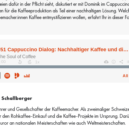
ien dafür in der Pflicht sieht, diskutiert er mit Dominik im Cappuc
r die Kaffeeproduktion als Teil einer nachhaltigen Lösung. Welchen
acher:innen Kaffee entmystifizieren wollen, erfahrt Ihr in dieser Fo
p Schallberger
hrer und Gesellschafter der Kaffeemacher. Als zweimaliger Schweizer 
ür den Rohkaffee-Einkauf und die Kaffee-Projekte im Ursprung. Darübe
Juror an nationalen Meisterschaften wie auch Weltmeisterschaften.