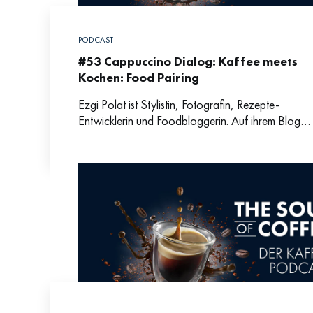
PODCAST
#53 Cappuccino Dialog: Kaffee meets
Kochen: Food Pairing
Ezgi Polat ist Stylistin, Fotografin, Rezepte-
Entwicklerin und Foodbloggerin. Auf ihrem Blog
ISCHTA entwickelt sie mediterrane Rezepte, die
das Traditionelle mit einem modernen Touch
kombinieren.