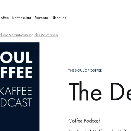
coffee
Kaffeekultur
Rezepte
Über uns
 die Verantwortung der Röstereien
THE SOUL OF COFFEE
The D
Coffee Podcast