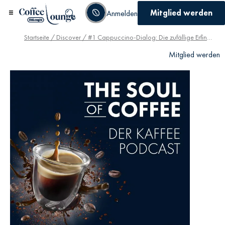
Mitglied werden
Anmelden
Startseite
/
Discover
/ #1 Cappuccino-Dialog: Die zufällige Erfindung des Kaffees
Mitglied werden