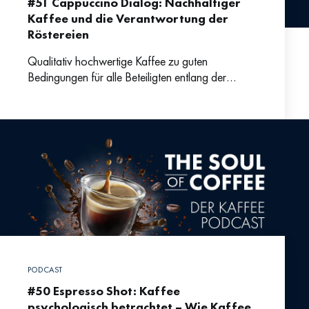
#51 Cappuccino Dialog: Nachhaltiger
Kaffee und die Verantwortung der
Röstereien
Qualitativ hochwertige Kaffee zu guten
Bedingungen für alle Beteiligten entlang der
Lieferkette: Warum Philipp Schallberger, Co-
Geschäftsführer und Gesellschafter der
Kaffeemacher:innen, gerade die Röstereien dafür
PODCAST
#50 Espresso Shot: Kaffee
psychologisch betrachtet – Wie Kaffee