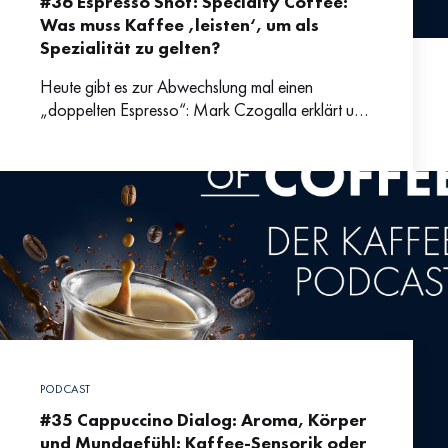
#36 Espresso Shot: Specialty Coffee:
Was muss Kaffee ‚leisten‘, um als
Spezialität zu gelten?
Heute gibt es zur Abwechslung mal einen
„doppelten Espresso“: Mark Czogalla erklärt uns,
was eigentlich Specialty Coffee ist und was
diesen Kaffee so besonders
PODCAST
#35 Cappuccino Dialog: Aroma, Körper
und Mundgefühl: Kaffee-Sensorik oder