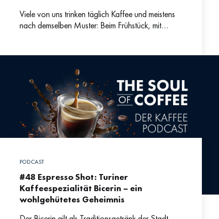
Viele von uns trinken täglich Kaffee und meistens
nach demselben Muster: Beim Frühstück, mit
Kolleg:innen in der Büroküche oder nachmittags
mit einem leckeren Stück
PODCAST
#48 Espresso Shot: Turiner
Kaffeespezialität Bicerin – ein
wohlgehütetes Geheimnis
Der Bicerin gilt als Traditionsgetränk der Stadt