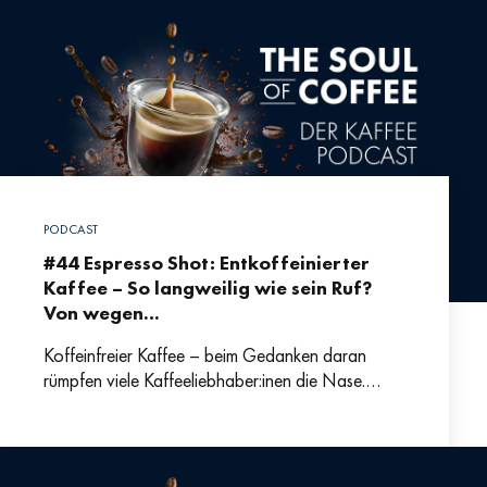
PODCAST
#44 Espresso Shot: Entkoffeinierter
Kaffee – So langweilig wie sein Ruf?
Von wegen…
Koffeinfreier Kaffee – beim Gedanken daran
rümpfen viele Kaffeeliebhaber:inen die Nase.
Oftmals wird entkoffeinierter Kaffee als wenig-
schmackhafter Schon-Aufguss abgetan – dabei
steigen Angebot und