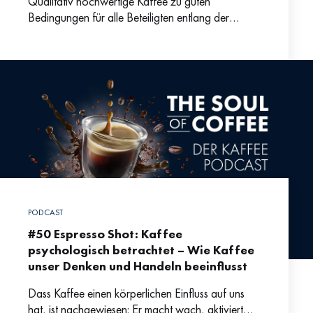
Qualitativ hochwertige Kaffee zu guten
Bedingungen für alle Beteiligten entlang der
Lieferkette: Warum Philipp Schallberger, Co-
Geschäftsführer und Gesellschafter der
Kaffeemacher:innen, gerade die Röstereien dafür
PODCAST
#50 Espresso Shot: Kaffee
psychologisch betrachtet – Wie Kaffee
unser Denken und Handeln beeinflusst
Dass Kaffee einen körperlichen Einfluss auf uns
hat, ist nachgewiesen: Er macht wach, aktiviert