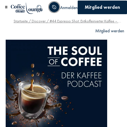
Mitglied werden
Anmelden
Startseite
/
Discover
/ #44 Espresso Shot: Entkoffeinierter Kaffee – So langweilig wie sein Ruf? Von wegen…
Mitglied werden