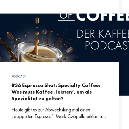
Cafébesuch in vielen Ländern fast schon
obligatorisch zur dampfenden Tasse Kaffee
PODCAST
#36 Espresso Shot: Specialty Coffee:
Was muss Kaffee ‚leisten‘, um als
Spezialität zu gelten?
Heute gibt es zur Abwechslung mal einen
„doppelten Espresso“: Mark Czogalla erklärt uns,
was eigentlich Specialty Coffee ist und was