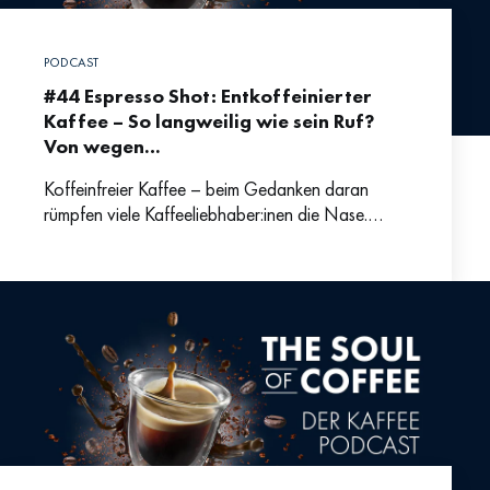
PODCAST
#44 Espresso Shot: Entkoffeinierter
Kaffee – So langweilig wie sein Ruf?
Von wegen…
Koffeinfreier Kaffee – beim Gedanken daran
rümpfen viele Kaffeeliebhaber:inen die Nase.
Oftmals wird entkoffeinierter Kaffee als wenig-
schmackhafter Schon-Aufguss abgetan – dabei
steigen Angebot und