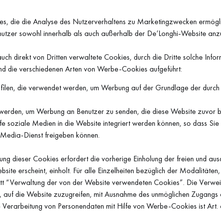
, die die Analyse des Nutzerverhaltens zu Marketingzwecken ermögli
nutzer sowohl innerhalb als auch außerhalb der De’Longhi-Website anz
ch direkt von Dritten verwaltete Cookies, durch die Dritte solche Infor
 die verschiedenen Arten von Werbe-Cookies aufgeführt:
filen, die verwendet werden, um Werbung auf der Grundlage der durch 
 werden, um Werbung an Benutzer zu senden, die diese Website zuvor 
e soziale Medien in die Website integriert werden können, so dass Sie s
-Media-Dienst freigeben können.
ng dieser Cookies erfordert die vorherige Einholung der freien und ausd
ite erscheint, einholt. Für alle Einzelheiten bezüglich der Modalitäten
hnitt “Verwaltung der von der Website verwendeten Cookies”. Die Verwe
it, auf die Website zuzugreifen, mit Ausnahme des unmöglichen Zugangs a
e Verarbeitung von Personendaten mit Hilfe von Werbe-Cookies ist Art. 