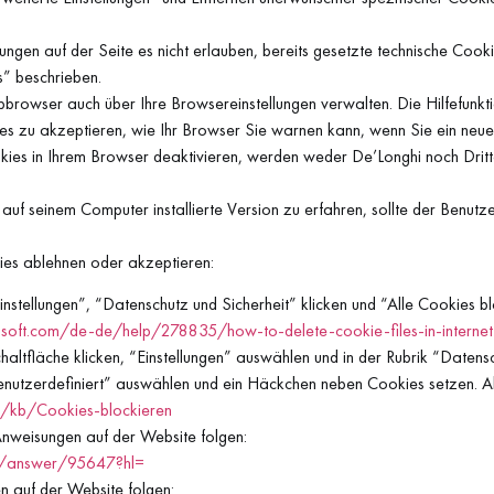
lungen auf der Seite es nicht erlauben, bereits gesetzte technische Coo
” beschrieben.
rowser auch über Ihre Browsereinstellungen verwalten. Die Hilfefunkti
s zu akzeptieren, wie Ihr Browser Sie warnen kann, wenn Sie ein neue
ies in Ihrem Browser deaktivieren, werden weder De’Longhi noch Drit
auf seinem Computer installierte Version zu erfahren, sollte der Benutz
ies ablehnen oder akzeptieren:
Einstellungen”, “Datenschutz und Sicherheit” klicken und “Alle Cookies 
rosoft.com/de-de/help/278835/how-to-delete-cookie-files-in-internet
chaltfläche klicken, “Einstellungen” auswählen und in der Rubrik “Daten
Benutzerdefiniert” auswählen und ein Häckchen neben Cookies setzen. A
de/kb/Cookies-blockieren
nweisungen auf der Website folgen:
e/answer/95647?hl=
n auf der Website folgen: