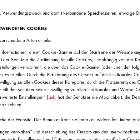
 Verwendungszweck und damit verbundene Speicherzeiten, etwaige Drit
ERWENDETEN COOKIES
verschiedene Arten erteilen:
nformationen, die im Cookie-Banner auf der Startseite der Website ang
ilt der Benutzer die Zustimmung für alle Cookies, unabhängig von der Ka
instellungen verwalten”, die über das Cookie-Banner (oder über den fo
kies erteilen. Durch die Platzierung des Cursors auf die funktionalen C
nwilligung zu allen Cookies dieser Kategorie; durch die Platzierung des
teilt der Benutzer seine Einwilligung zu allen funktionalen und Werbe-C
rweiterte Einstellungen” (
Link
) hat der Benutzer die Möglichkeit, die Det
abzulehnen.
suche der Website. Der Benutzer kann sie jederzeit widerrufen, indem e
llungen verwalten” und Verschiebung des Cursors aus den unerwünschte
rweiterte Einstellungen” und Entfernen unerwünschter spezifischer Cooki