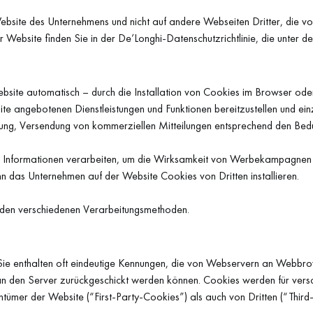
ebsite des Unternehmens und nicht auf andere Webseiten Dritter, die v
r Website finden Sie in der De’Longhi-Datenschutzrichtlinie, die unter 
ite automatisch – durch die Installation von Cookies im Browser ode
ite angebotenen Dienstleistungen und Funktionen bereitzustellen und ei
ung, Versendung von kommerziellen Mitteilungen entsprechend den Bedü
Informationen verarbeiten, um die Wirksamkeit von Werbekampagnen 
 das Unternehmen auf der Website Cookies von Dritten installieren.
u den verschiedenen Verarbeitungsmethoden.
 Sie enthalten oft eindeutige Kennungen, die von Webservern an Webb
an den Server zurückgeschickt werden können. Cookies werden für vers
tümer der Website (“First-Party-Cookies”) als auch von Dritten (“Thir