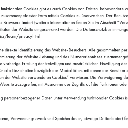
en funktionalen Cookies gibt es auch Cookies von Dritten. Insbesondere
in zusammengefasster Form mittels Cookies zu überwachen. Der Benutz
ines Browsers ändert (weitere Informationen finden Sie im Abschnitt “V
alitäten der Website eingeschränkt werden. Die Datenschutzbestimmunge
cs/learn/privacy.html.
ine direkte Identifizierung des Website-Besuchers. Alle gesammelten p
Optimierung der Website-Leistung und des Nutzererlebnisses zusammengef
ie vorherige Erteilung der freiwilligen und ausdrücklichen Einwilligung d
ür alle Einzelheiten bezüglich der Modalitäten, mit denen der Benutzer s
von der Website verwendeten Cookies” verwiesen. Die Verweigerung de
ie Website zuzugreifen, mit Ausnahme des Zugriffs auf die Funktionen od
ung personenbezogener Daten unter Verwendung funktionaler Cookies ist
. Name, Verwendungszweck und Speicherdauer, etwaige Drittanbieter) fi