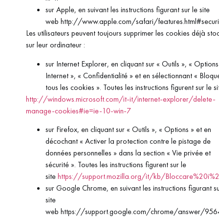
sur Apple, en suivant les instructions figurant sur le site
web http://www.apple.com/safari/features.html#securi
Les utilisateurs peuvent toujours supprimer les cookies déjà sto
sur leur ordinateur :
sur Internet Explorer, en cliquant sur « Outils », « Options
Internet », « Confidentialité » et en sélectionnant « Bloqu
tous les cookies ». Toutes les instructions figurent sur le si
http://windows.microsoft.com/it-it/internet-explorer/delete-
manage-cookies#ie=ie-10-win-7
sur Firefox, en cliquant sur « Outils », « Options » et en
décochant « Activer la protection contre le pistage de
données personnelles » dans la section « Vie privée et
sécurité ». Toutes les instructions figurent sur le
site
https://support.mozilla.org/it/kb/Bloccare%20i%
sur Google Chrome, en suivant les instructions figurant su
site
web https://support.google.com/chrome/answer/956