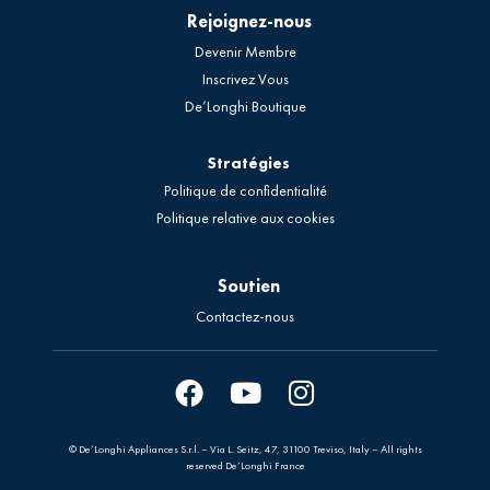
Rejoignez-nous
Devenir Membre
Inscrivez Vous
De’Longhi Boutique
Stratégies
Politique de confidentialité
Politique relative aux cookies
Soutien
Contactez-nous
© De’Longhi Appliances S.r.l. – Via L. Seitz, 47, 31100 Treviso, Italy – All rights
reserved De’Longhi France