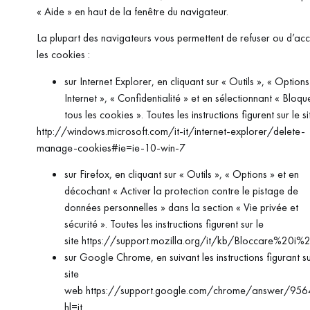
« Aide » en haut de la fenêtre du navigateur.
La plupart des navigateurs vous permettent de refuser ou d’ac
les cookies :
sur Internet Explorer, en cliquant sur « Outils », « Options
Internet », « Confidentialité » et en sélectionnant « Bloqu
tous les cookies ». Toutes les instructions figurent sur le si
http://windows.microsoft.com/it-it/internet-explorer/delete-
manage-cookies#ie=ie-10-win-7
sur Firefox, en cliquant sur « Outils », « Options » et en
décochant « Activer la protection contre le pistage de
données personnelles » dans la section « Vie privée et
sécurité ». Toutes les instructions figurent sur le
site https://support.mozilla.org/it/kb/Bloccare%20i%
sur Google Chrome, en suivant les instructions figurant su
site
web https://support.google.com/chrome/answer/956
hl=it