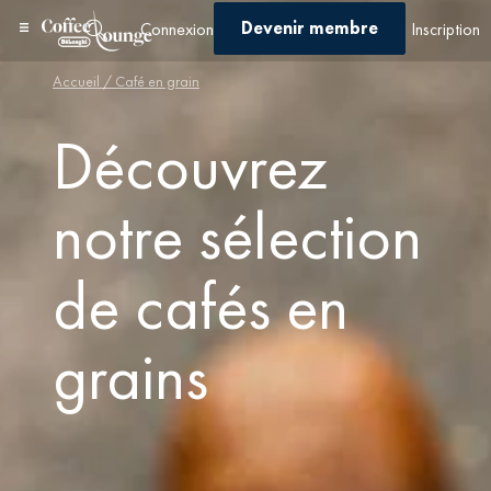
Devenir membre
Connexion
Inscription
Accueil
/ Café en grain
Découvrez
notre sélection
de cafés en
grains