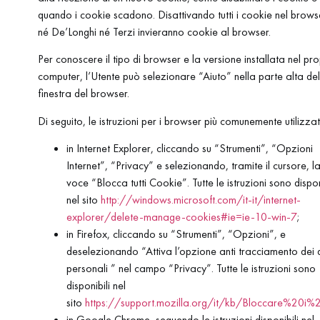
quando i cookie scadono. Disattivando tutti i cookie nel brows
né De’Longhi né Terzi invieranno cookie al browser.
Per conoscere il tipo di browser e la versione installata nel pro
computer, l’Utente può selezionare “Aiuto” nella parte alta del
finestra del browser.
Di seguito, le istruzioni per i browser più comunemente utilizzati
in Internet Explorer, cliccando su “Strumenti”, “Opzioni
Internet”, “Privacy” e selezionando, tramite il cursore, l
voce “Blocca tutti Cookie”. Tutte le istruzioni sono dispon
nel sito
http://windows.microsoft.com/it-it/internet-
explorer/delete-manage-cookies#ie=ie-10-win-7
;
in Firefox, cliccando su “Strumenti”, “Opzioni”, e
deselezionando “Attiva l’opzione anti tracciamento dei 
personali ” nel campo “Privacy”. Tutte le istruzioni sono
disponibili nel
sito
https://support.mozilla.org/it/kb/Bloccare%20i%
in Google Chrome, seguendo le istruzioni disponibili nel