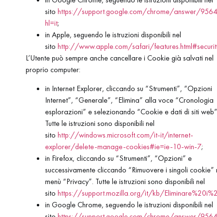
sito
https://support.google.com/chrome/answer/956
hl=it
;
in Apple, seguendo le istruzioni disponibili nel
sito
http://www.apple.com/safari/features.html#securit
L’Utente può sempre anche cancellare i Cookie già salvati nel
proprio computer:
in Internet Explorer, cliccando su “Strumenti”, “Opzioni
Internet”, “Generale”, “Elimina” alla voce “Cronologia
esplorazioni” e selezionando “Cookie e dati di siti web”
Tutte le istruzioni sono disponibili nel
sito
http://windows.microsoft.com/it-it/internet-
explorer/delete-manage-cookies#ie=ie-10-win-7
;
in Firefox, cliccando su “Strumenti”, “Opzioni” e
successivamente cliccando “Rimuovere i singoli cookie” 
menù “Privacy”. Tutte le istruzioni sono disponibili nel
sito
https://support.mozilla.org/it/kb/Eliminare%20i%
in Google Chrome, seguendo le istruzioni disponibili nel
sito
https://support.google.com/chrome/answer/956