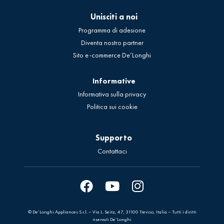
Unisciti a noi
Programma di adesione
Diventa nostro partner
Sito e-commerce De’Longhi
Informative
Informativa sulla privacy
Politica sui cookie
Supporto
Contattaci
© De’Longhi Appliances S.r.l. – Via L. Seitz, 47, 31100 Treviso, Italia – Tutti i diritti
riservati De’Longhi