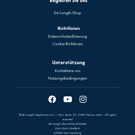
Begleiten Sie uns
De’Longhi Shop
Richtlinien
Datenschutzerklaerung
Cookie Richtlinien
Unterstützung
Kontaktiere uns
Nutzungsbedingungen
© De’Longhi Appliances S.r.l. – Via L. Seitz, 47, 31100 Treviso, Italy – All rights
reserved
De’Longhi Deutschland GmbH
Carl-Ulrich Straße 4
63263 Neu-Isenburg