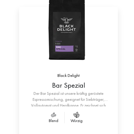
Black Delight
Bar Spezial
Der Bar Spezial ist unsere kräftig geröstete
Espressomischung, geeignet für Siebträger,
Vollautomat und Herdkanne. Er zeichnet sich
durch seine Dunkle Schokolade, Haselnuss,
Karamellnoten, seinen satten Körper und reiche
Blend
Würzig
Crema aus. Er hat einen Anteil von 70% Arabica
und 30% Robusta.