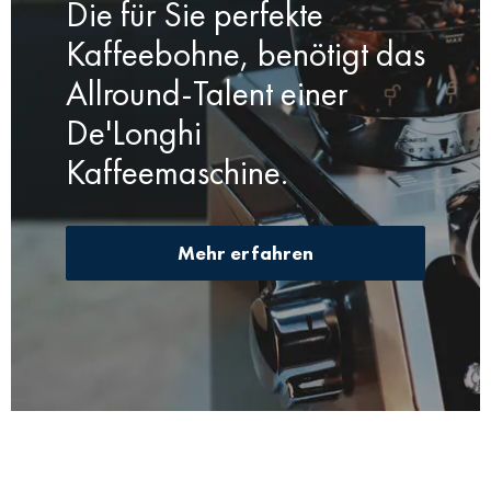
etwas höher schlagen. Zudem ist dieser
Die für Sie perfekte
Mókuska Specialty Coffee genießen kannst.
Rohkaffee ein Teil unseres Direktimports aus 2020.
Kaffeebohne, benötigt das
Allround-Talent einer
De'Longhi
Kaffeemaschine.
Mehr erfahren