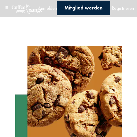
Mitglied werden
Anmelden
Registrieren
Startseite
/
Test
/
Test 1
/ Test 1 – Profil 2