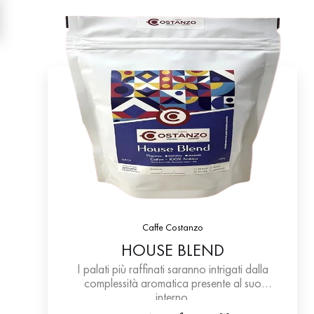
Caffe Costanzo
HOUSE BLEND
I palati più raffinati saranno intrigati dalla
complessità aromatica presente al suo
interno.
Sensory House.La miscela Arabica è adatta