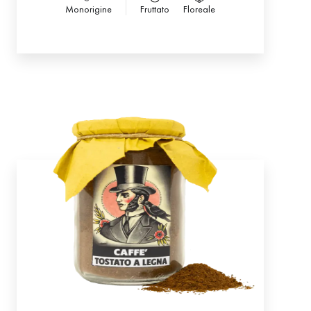
dell’esperienza artigianale, è elaborata per
Monorigine
Fruttato
Floreale
far affiorare tutta la complessità di pregiati
caffè, esclusivamente Arabica. Aromatica e
molto ben bilanciata. Il profilo di tostatura
adottato in Laboratorio, unito ad una
corretta preparazione della bevanda,
consente di sprigionare in tazzina una
gradevole acidità di frutta, avvolta dalla
dolcezza del cioccolato e della mandorla.