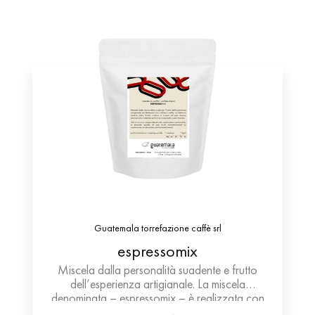
Guatemala torrefazione caffè srl
espressomix
Miscela dalla personalità suadente e frutto
dell’esperienza artigianale. La miscela
denominata – espressomix – è realizzata con
raffinati caffè. I parametri di tostatura adottati