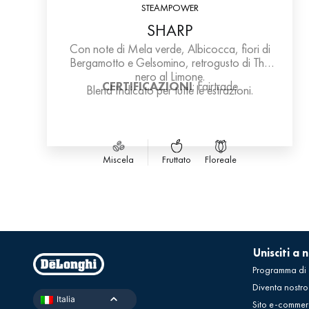
STEAMPOWER
SHARP
Con note di Mela verde, Albicocca, fiori di
Bergamotto e Gelsomino, retrogusto di The
nero al Limone.
CERTIFICAZIONI
: Fairtrade
Blend Indicato per tutte le estrazioni.
Miscela
Fruttato
Floreale
Unisciti a n
Programma di
Diventa nostro
Italia
Sito e-commer