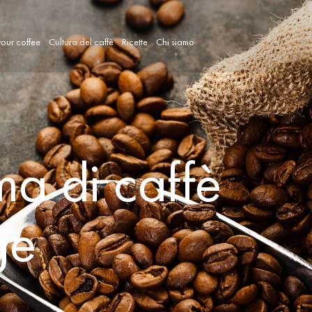
our coffee
Cultura del caffè
Ricette
Chi siamo
ma di caffè
ge