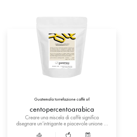
Guatemala torrefazione caffè srl
centopercentoarabica
Creare una miscela di caffè significa
disegnare un’intrigante e piacevole unione di
profumi ed aromi. La nostra miscela –
centopercentoarabica – frutto