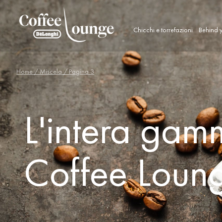
Chicchi e torrefazioni
Behind y
Home
/
Miscela
/ Pagina 3
L'intera gam
Coffee Loun