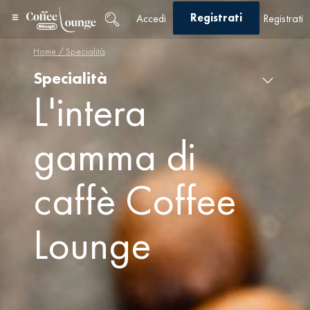
Registrati
Accedi
Registrati
Home
/ Specialità
Specialità
L'intera
gamma di
caffè Coffee
Lounge