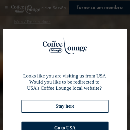
Torne-se um membro
Iniciar Sessão
Início
/ Especialidade
Especialidade
Se inscrever
Especialidade
×
Descubra a
melhor
Looks like you are visiting us from USA
seleção de
Would you like to be redirected to
USA's Coffee Lounge local website?
grãos de café
Stay here
Go to USA