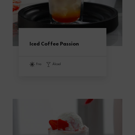
Iced Coffee Passion
frio
álcool