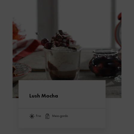
Lush Mocha
frio
meio-gordo