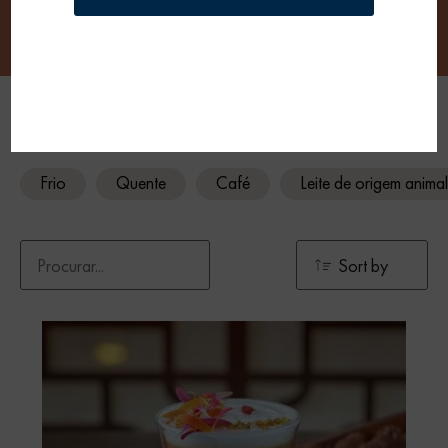
Descubra todas as receitas pensadas para
si.
Frio
Quente
Café
Leite de origem animal