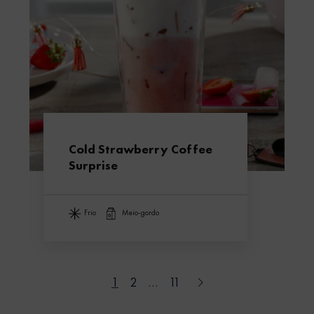
Cold Strawberry Coffee
Surprise
frio
meio-gordo
1
2
…
11