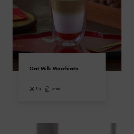
Oat Milk Macchiato
frio
aveia