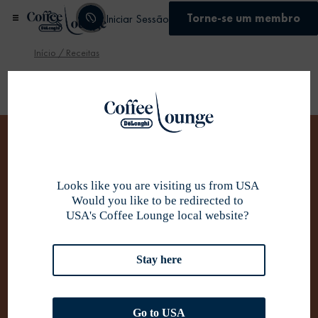
Torne-se um membro
Iniciar Sessão
Início
/ Receitas
Receitas
Se inscrever
Inspire-se com as nossas receitas
Looks like you are visiting us from USA
Would you like to be redirected to
USA's Coffee Lounge local website?
Chávenas Felizes
Stay here
Encha a sua chávena com receitas de café
quentes, ideais para o inverno.
Go to USA