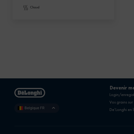
chaud
Devenir m
Login/enregist
Vos grains sur
Belgique FR
De’Longhi en 