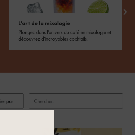
L'art de la mixologie
Plongez dans l'univers du café en mixologie et
découvrez d'incroyables cocktails.