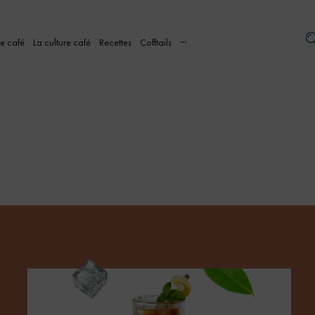
re café
La culture café
Recettes
Cofftails
···