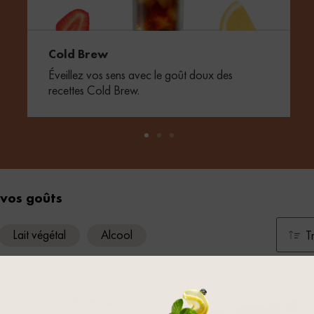
Cold Brew
Éveillez vos sens avec le goût doux des
recettes Cold Brew.
 vos goûts
Lait végétal
Alcool