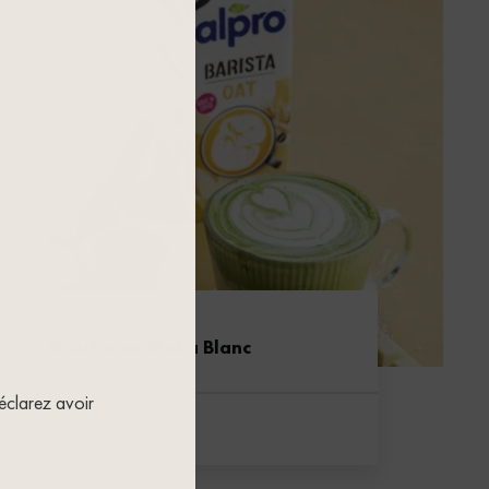
Matcha au Moka Blanc
déclarez avoir
chaud
avoine