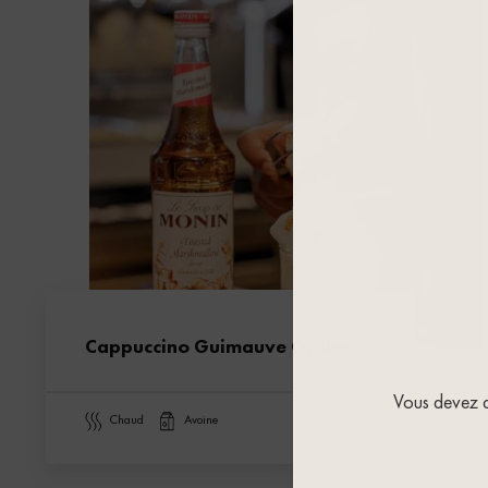
Cappuccino Guimauve Grillée
Vous devez av
chaud
avoine