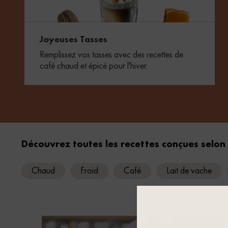
Joyeuses Tasses
Remplissez vos tasses avec des recettes de
café chaud et épicé pour l'hiver.
Découvrez toutes les recettes conçues selon
Chaud
Froid
Café
Lait de vache