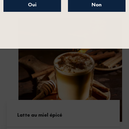
Oui
Non
Latte au miel épicé