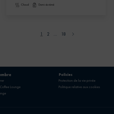
chaud
demi-écrémé
1
2
…
18
embre
Policies
rer
Protection de la vie privée
 Coffee Lounge
Politique relative aux cookies
linge