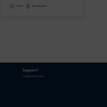
chaud
demi-écrémé
Support
Contactez-nous