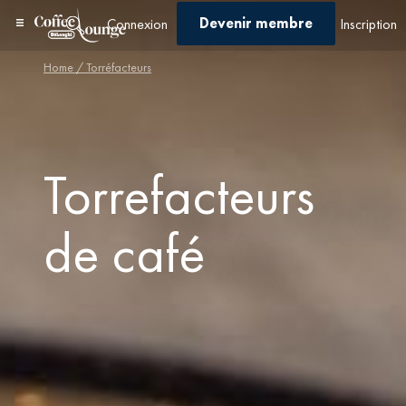
Devenir membre
Connexion
Inscription
Home
/ Torréfacteurs
Torrefacteurs
de café