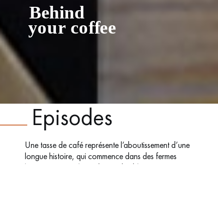
Behind
y
our co
ff
ee
Episodes
Une tasse de café représente l’aboutissement d’une
longue histoire, qui commence dans des fermes
lointaines, et implique d’innombrables personnes.
Découvrez ce qui se cache derrière ce rituel si
simple grâce à la Coffee Value Chain.