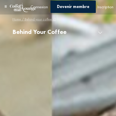
Devenir membre
Connexion
Inscription
Home
/ Behind your coffee s2
Behind Your Coffee