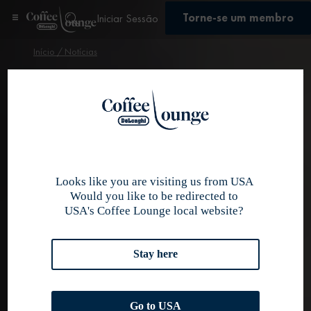
Torne-se um membro
Iniciar Sessão
Início
/ Notícias
Se inscrever
Encontre as
mais recentes
notícias e
Looks like you are visiting us from USA
Would you like to be redirected to
USA's Coffee Lounge local website?
trends do
Stay here
mundo do
Go to USA