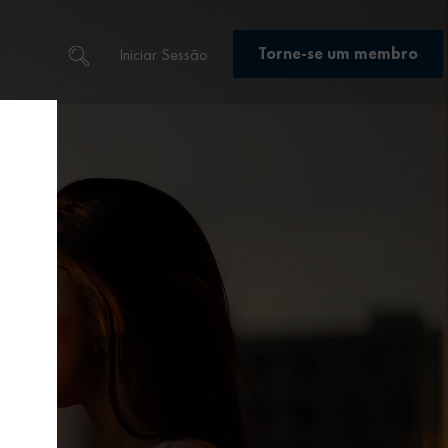
Torne-se um membro
Iniciar Sessão