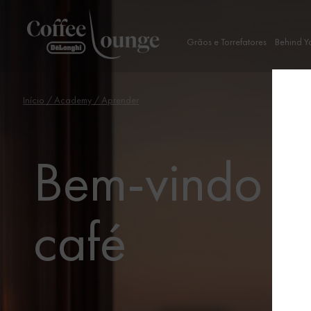
Grãos e Torrefatores
Behind Y
Início
/
Academy
/ Aprender
Bem-vindo a
café