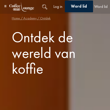
Word lid
Log in
Word lid
Home
/
Academy
/ Ontdek
Ontdek de
wereld van
koffie