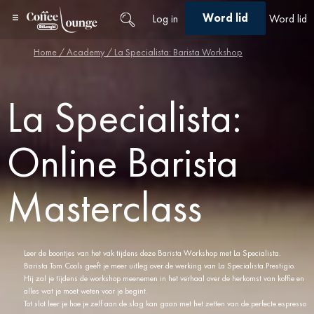
Word lid
Log in
Word lid
Home
/
Academy
/ La Specialista: Barista Workshop
La Specialista:
Online Barista
Masterclass
Leer de boontjes van het vak tijdens deze Barista Workshop met La Specialista.
Barista Tom Cools geeft je meer uitleg over de werking van La Specialista Prestigio.
Hij zal je tijdens de workshop meenemen in het verhaal over de herkomst van koffie en
alles wat je moet weten voor je begint.
Tot slot leer je hoe je zelf aan de slag kan gaan met het zetten van de perfecte espresso