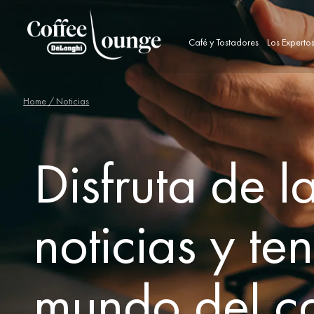
Café y Tostadores
Los Experto
Home
/ Noticias
Disfruta de l
noticias y te
mundo del ca