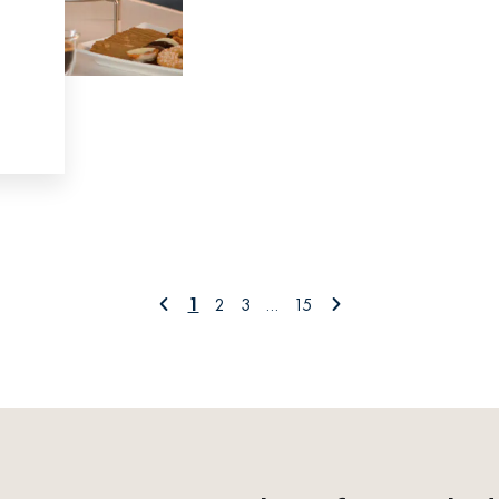
1
2
3
…
15