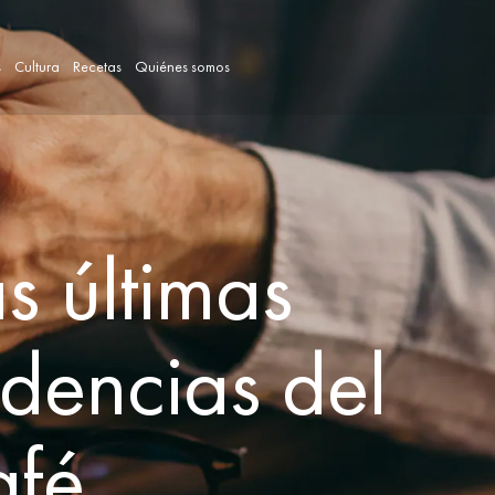
s
Cultura
Recetas
Quiénes somos
as últimas
ndencias del
fé.