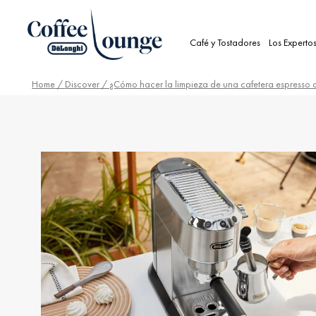
Café y Tostadores
Los Experto
Home
/
Discover
/ ¿Cómo hacer la limpieza de una cafetera espresso 