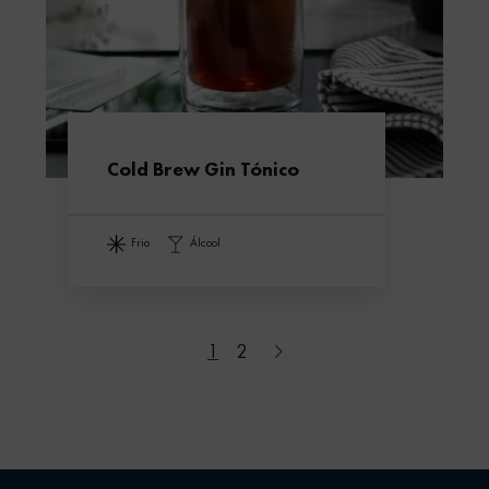
Cold Brew Gin Tónico
frio
álcool
1
2