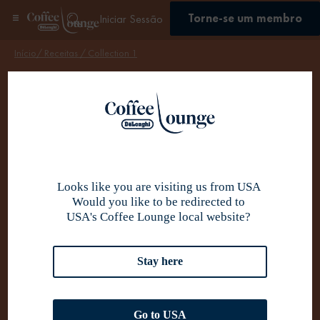
Torne-se um membro
Iniciar Sessão
Início
/ Receitas /
Collection 1
Se inscrever
Cold Brew
Apetece-lhe uma bebida fresca? As receitas Cold Brew
oferecem uma experiência de café versátil, ideal para
Looks like you are visiting us from USA
explorar sabores refrescantes em qualquer momento do dia.
Would you like to be redirected to
USA's Coffee Lounge local website?
Stay here
Go to USA