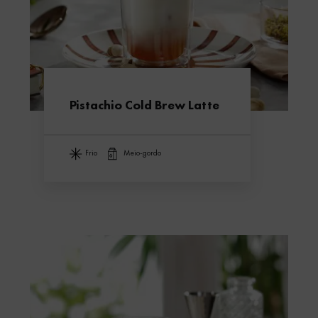
Pistachio Cold Brew Latte
frio
meio-gordo