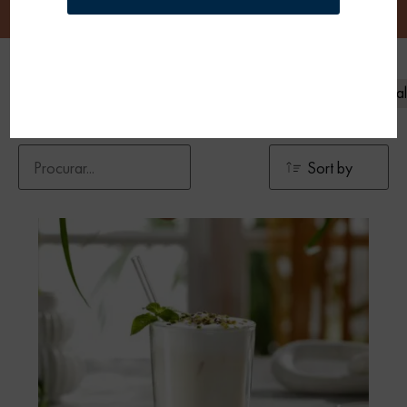
Frio
Quente
Café
Leite de origem animal