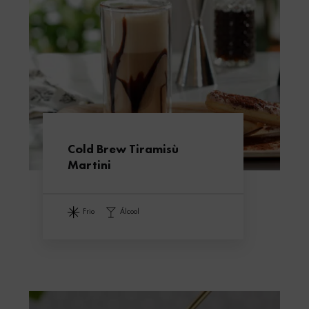
Cold Brew Tiramisù
Martini
frio
álcool