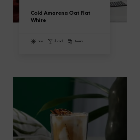
Cold Amarena Oat Flat
White
frio
álcool
aveia