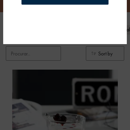
Frio
Quente
Café
Leite de origem animal