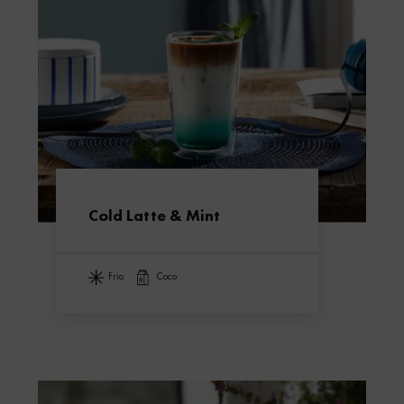
Cold Latte & Mint
frio
coco