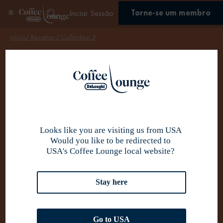
Torne-se um membro
Iniciar Sessão
Início
/ Receitas /
Collection 3
Se inscrever
Prazeres da
espuma fria
Looks like you are visiting us from USA
Delicie-se com a sensação suave da espuma de longa
Would you like to be redirected to
duração à temperatura fria perfeita e delicie-se com
USA's Coffee Lounge local website?
momentos saborosos de prazer do café.
Stay here
Go to USA