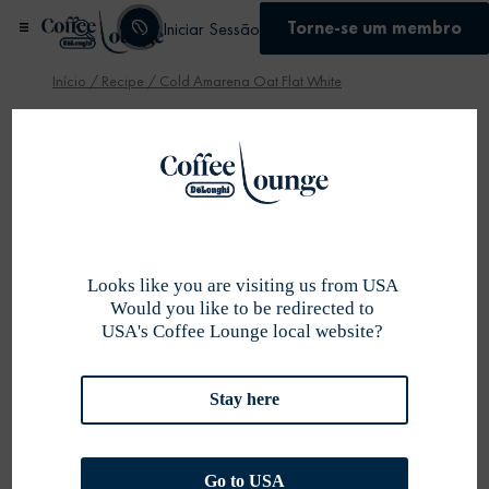
Torne-se um membro
Iniciar Sessão
Início
/
Recipe
/ Cold Amarena Oat Flat White
Se inscrever
Looks like you are visiting us from USA
Would you like to be redirected to
USA's Coffee Lounge local website?
Stay here
Go to USA