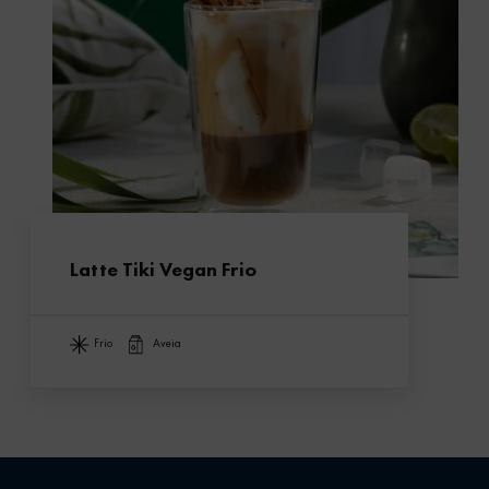
Latte Tiki Vegan Frio
frio
aveia