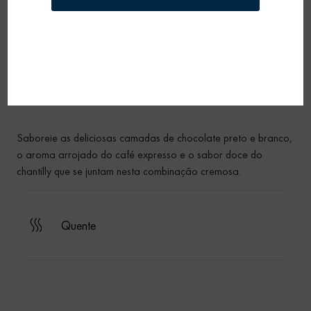
Cosy Coffee Cremino
Saboreie as deliciosas camadas de chocolate preto e branco,
o aroma arrojado do café expresso e o sabor doce do
chantilly que se juntam nesta combinação cremosa.
quente