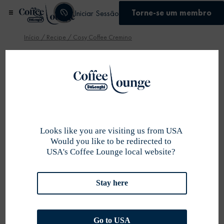
Torne-se um membro
Iniciar Sessão
Início
/
Recipe
/ Cosy Coffee Cremino
Se inscrever
Looks like you are visiting us from USA
Would you like to be redirected to
USA's Coffee Lounge local website?
Stay here
Go to USA