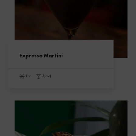
Expresso Martini
frio
álcool