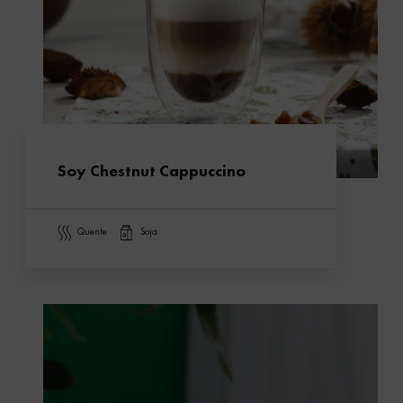
Soy Chestnut Cappuccino
quente
soja