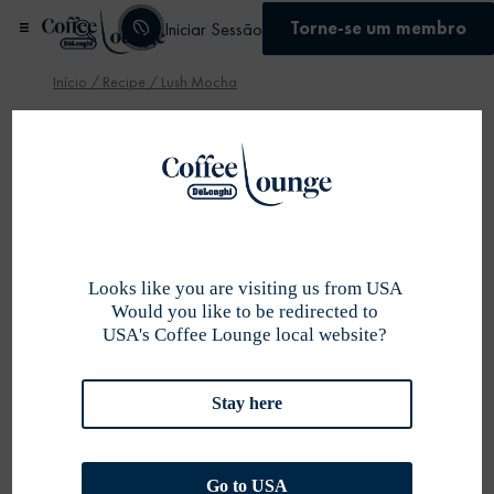
Torne-se um membro
Iniciar Sessão
Início
/
Recipe
/ Lush Mocha
Se inscrever
Looks like you are visiting us from USA
Would you like to be redirected to
USA's Coffee Lounge local website?
Stay here
Go to USA