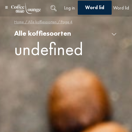
Word lid
Log in
Word lid
Home
/
Alle koffiesoorten
/ Page 4
Alle koffiesoorten
Alle koffiesoorten
×
undefined