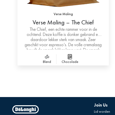
Verse Maling
Verse Maling – The Chief
The Chief, een echte rammer voor in de
ochtend. Deze koffie is donker gebrand en
daardoor lekker sterk van smaak. Zeer
geschikt voor espresso’s. De volle cremalaag
houdt de smaak lekker lang vast. De smaak
van donkere chocolade blijft lang hangen
waardoor je niet alleen tijdens het drinken
Blend
Chocolade
geniet van de koffie. Dit is een gebied met
zowel kleinere plantages als middelgrote
plantages. Hierdoor is het vetgehalte van
deze boon minimaal. De Chief is geschikt
voor de liefhebber van een lekkere sterke bak
koffie. Zeer geschikt voor espresso’s en
cappuccino’s.
Join Us
Lid worden