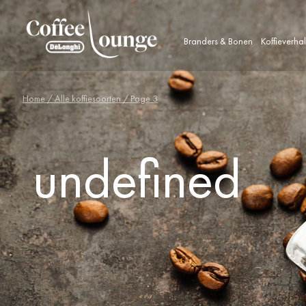
Branders & Bonen
Koffieverha
Home
/
Alle koffiesoorten
/ Page 3
undefined