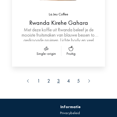
La Jeu Coffee
Rwanda Kirehe Gahara
Met deze koffie uit Rwanda beleef je de
mooiste fruitsmaken van blauwe bessen tot
gedroogde pruimen. Lichte body en veel
aciditeit met een vleugje zoet.
Single-origin
Fruitig
1
2
3
4
5
Informatie
Privacybeleid