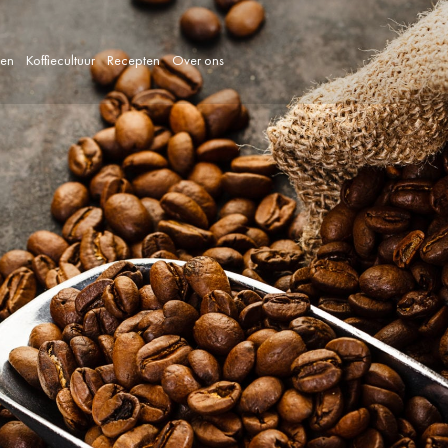
len
Koffiecultuur
Recepten
Over ons