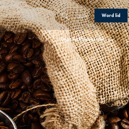
Word lid
Log in
Onze koffiesoorten
Alle koffiesoorten
×