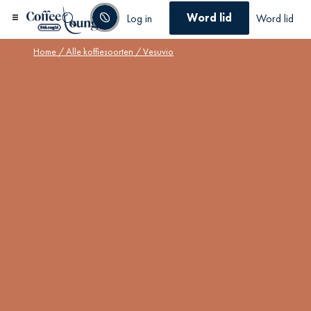
Word lid
Log in
Word lid
Home
/
Alle koffiesoorten
/ Vesuvio