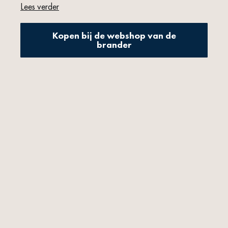
we niet anders dan hem naar de Vesuvio vernoemen.
Lees verder
Kopen bij de webshop van de
brander