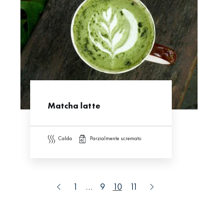
Matcha latte
calda
parzialmente scremato
1
…
9
10
11