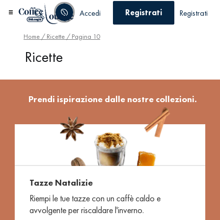
Registrati
Accedi
Registrati
Home
/
Ricette
/ Pagina 10
Ricette
Prendi ispirazione dalle nostre collezioni.
Tazze Natalizie
Riempi le tue tazze con un caffè caldo e
avvolgente per riscaldare l'inverno.