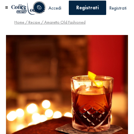
Registrati
Accedi
Registrati
Home
/
Recipe
/ Amaretto Old Fashioned