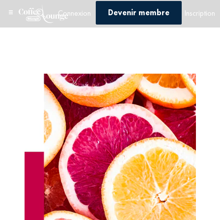
Devenir membre
Connexion
Inscription
Home
/
Quiz
/
Quiz 1
/ Quiz 1 – Profile 1