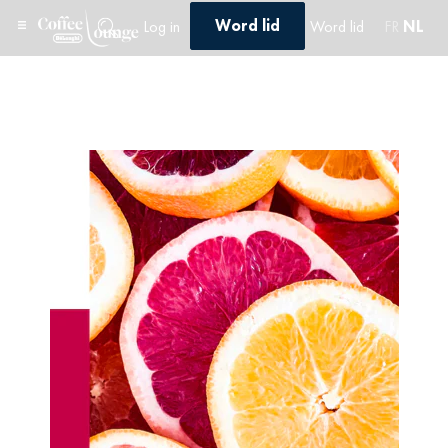
Word lid
Log in
Word lid
FR
NL
Home
/
Quiz
/
Quiz 1
/ Quiz 1 – Profile 1