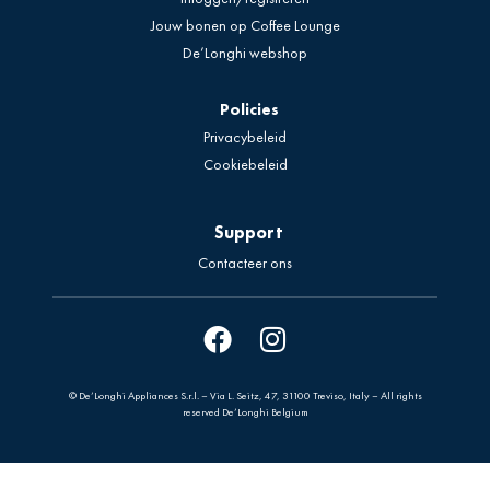
Jouw bonen op Coffee Lounge
De’Longhi webshop
Policies
Privacybeleid
Cookiebeleid
Support
Contacteer ons
© De’Longhi Appliances S.r.l. – Via L. Seitz, 47, 31100 Treviso, Italy – All rights
reserved De’Longhi Belgium