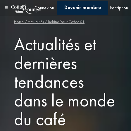
Devenir membre
Connexion
Inscription
Home
/ Actualités / Behind Your Coffee S1
Actualités et
dernières
tendances
dans le monde
du café