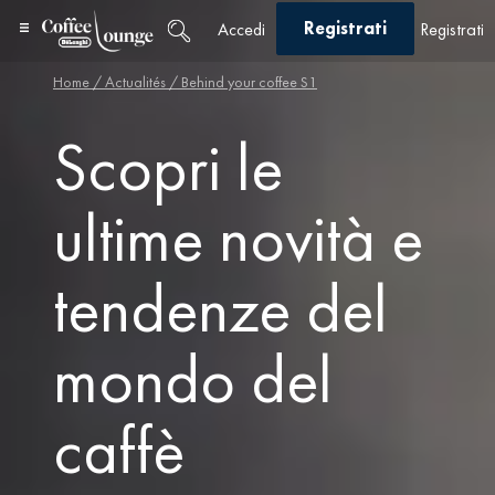
Registrati
Accedi
Registrati
Home
/ Actualités / Behind your coffee S1
Scopri le
ultime novità e
tendenze del
mondo del
caffè