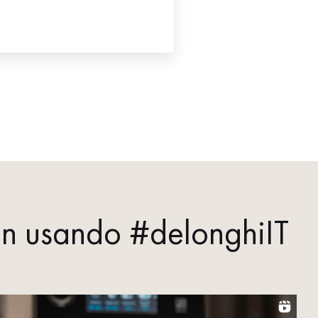
sign usando #delonghiIT