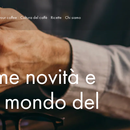
our coffee
Cultura del caffè
Ricette
Chi siamo
ime novità e
l mondo del