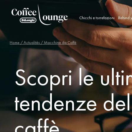
Chicchi e torrefazioni
Behind y
Home
/ Actualités / Macchine da Caffè
Scopri le ult
tendenze de
caffè