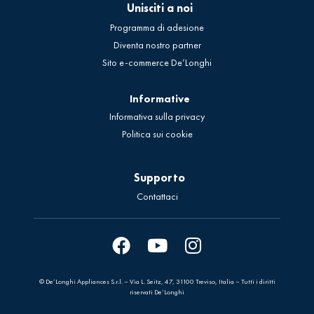
Unisciti a noi
Programma di adesione
Diventa nostro partner
Sito e-commerce De’Longhi
Informative
Informativa sulla privacy
Politica sui cookie
Supporto
Contattaci
© De’Longhi Appliances S.r.l. – Via L. Seitz, 47, 31100 Treviso, Italia – Tutti i diritti
riservati De’Longhi