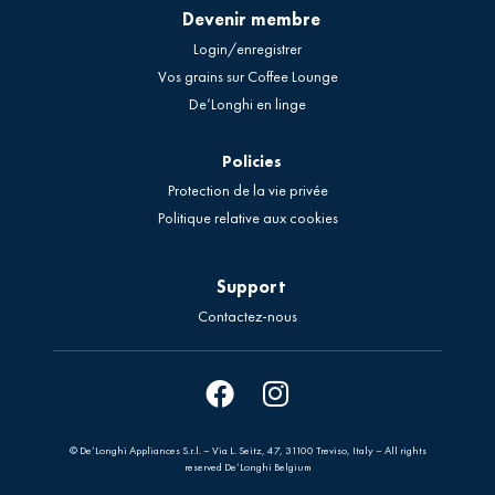
Devenir membre
Login/enregistrer
Vos grains sur Coffee Lounge
De’Longhi en linge
Policies
Protection de la vie privée
Politique relative aux cookies
Support
Contactez-nous
© De’Longhi Appliances S.r.l. – Via L. Seitz, 47, 31100 Treviso, Italy – All rights
reserved De’Longhi Belgium