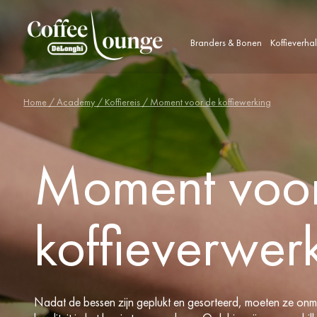
Branders & Bonen
Koffieverha
Home
/
Academy
/
Koffiereis
/ Moment voor de koffiewerking
Moment voo
koffieverwer
Nadat de bessen zijn geplukt en gesorteerd, moeten ze onm