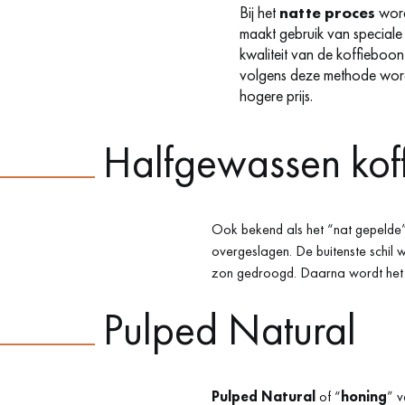
Bij het
natte proces
word
maakt gebruik van speciale
kwaliteit van de koffieboon
volgens deze methode word
hogere prijs.
Halfgewassen kof
Ook bekend als het “nat gepelde”
overgeslagen. De buitenste schil wo
zon gedroogd. Daarna wordt het v
Pulped Natural
Pulped Natural
of “
honing
” v