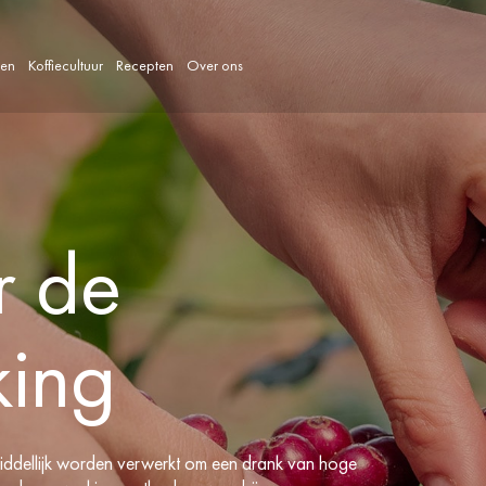
len
Koffiecultuur
Recepten
Over ons
r de
king
iddellijk worden verwerkt om een drank van hoge