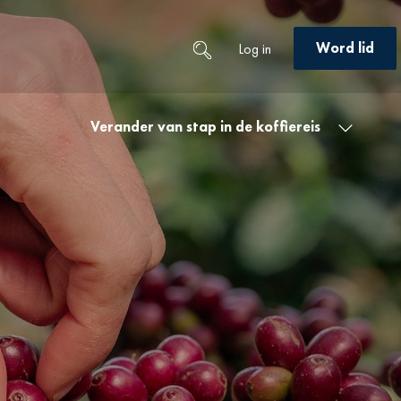
Word lid
Log in
Verander van stap in de koffiereis