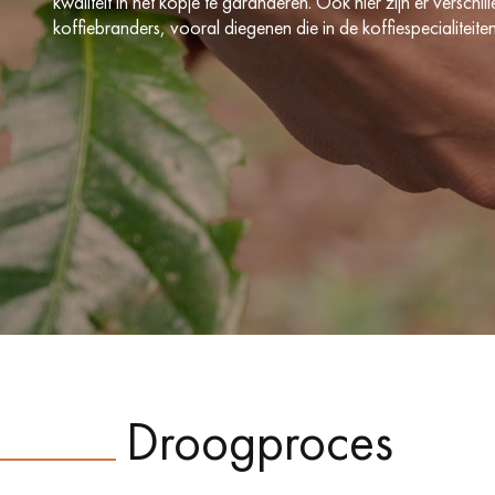
kwaliteit in het kopje te garanderen. Ook hier zijn er versc
koffiebranders, vooral diegenen die in de koffiespecialite
Droogproces