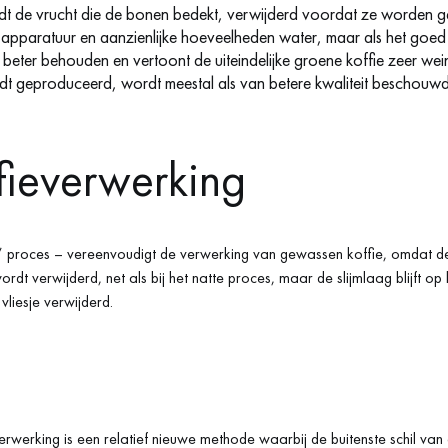
t de vrucht die de bonen bedekt, verwijderd voordat ze worden
 apparatuur en aanzienlijke hoeveelheden water, maar als het goed 
 beter behouden en vertoont de uiteindelijke groene koffie zeer wei
t geproduceerd, wordt meestal als van betere kwaliteit beschouw
fieverwerking
 proces – vereenvoudigt de verwerking van gewassen koffie, omdat de
rdt verwijderd, net als bij het natte proces, maar de slijmlaag blijft op 
liesje verwijderd.
erwerking is een relatief nieuwe methode waarbij de buitenste schil va