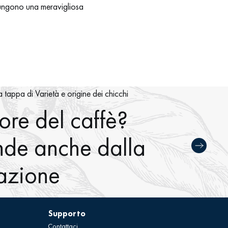
iungono una meravigliosa
a tappa di Varietà e origine dei chicchi
pore del caffè?
de anche dalla
azione
Supporto
Contattaci