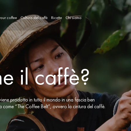
our coffee
Cultura del caffè
Ricette
Chi siamo
?
e il caffè?
viene prodotto in tutto il mondo in una fascia ben
ta come “The Coffee Belt”, ovvero la cintura del caffè.