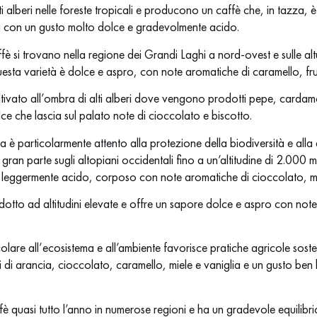
 alberi nelle foreste tropicali e producono un caffè che, in tazza, è
li con un gusto molto dolce e gradevolmente acido.
ffè si trovano nella regione dei Grandi Laghi a nord-ovest e sulle alt
sta varietà è dolce e aspro, con note aromatiche di caramello, frut
coltivato all’ombra di alti alberi dove vengono prodotti pepe, card
ce che lascia sul palato note di cioccolato e biscotto.
 è particolarmente attento alla protezione della biodiversità e alla 
gran parte sugli altopiani occidentali fino a un’altitudine di 2.000 m s
, leggermente acido, corposo con note aromatiche di cioccolato, m
dotto ad altitudini elevate e offre un sapore dolce e aspro con note
olare all’ecosistema e all’ambiente favorisce pratiche agricole sosteni
di arancia, cioccolato, caramello, miele e vaniglia e un gusto be
è quasi tutto l’anno in numerose regioni e ha un gradevole equilib