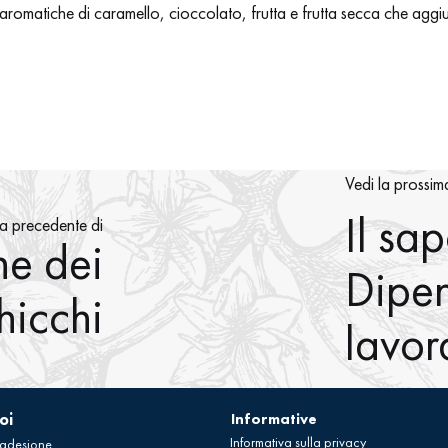
aromatiche di caramello, cioccolato, frutta e frutta secca che agg
Vedi la prossim
Il sa
pa precedente di
ne dei
Dipen
hicchi
lavor
oi
Informative
Informativa sulla privacy
 adesione