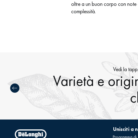
oltre a un buon corpo con note 
complessità.
Vedi la tap
Varietà e origi
c
Unisciti a n
Programma di