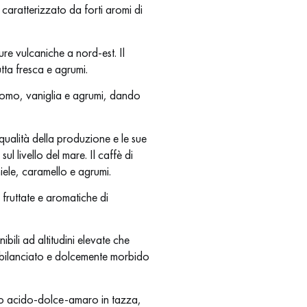
 caratterizzato da forti aromi di
ure vulcaniche a nord-est. Il
ta fresca e agrumi.
amomo, vaniglia e agrumi, dando
qualità della produzione e le sue
ul livello del mare. Il caffè di
iele, caramello e agrumi.
 fruttate e aromatiche di
bili ad altitudini elevate che
n bilanciato e dolcemente morbido
rio acido-dolce-amaro in tazza,