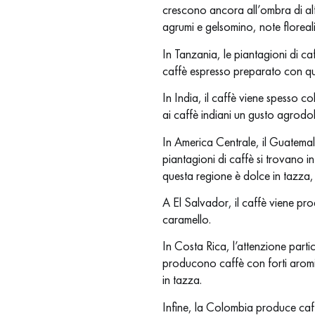
crescono ancora all’ombra di alti
agrumi e gelsomino, note florea
In Tanzania, le piantagioni di ca
caffè espresso preparato con que
In India, il caffè viene spesso 
ai caffè indiani un gusto agrodol
In America Centrale, il Guatemala
piantagioni di caffè si trovano in 
questa regione è dolce in tazza
A El Salvador, il caffè viene pro
caramello.
In Costa Rica, l’attenzione partic
producono caffè con forti aromi 
in tazza.
Infine, la Colombia produce caff