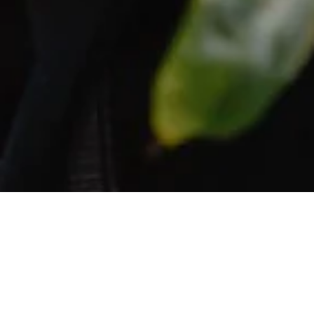
L
es deux plus importants pays producteurs de
café sont le Brésil pour l’Arabica et le Vietnam
pour le Robusta.