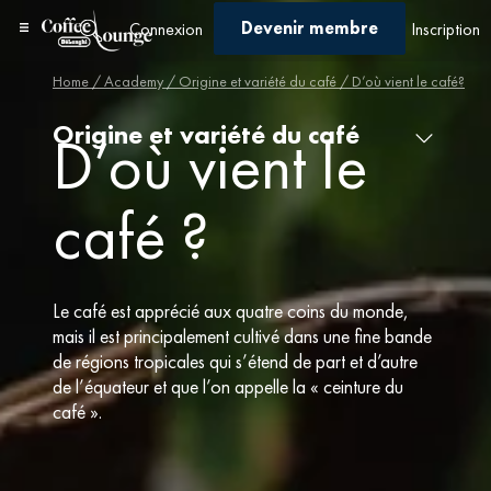
Devenir membre
Connexion
Inscription
Home
/
Academy
/
Origine et variété du café
/ D’où vient le café?
Origine et variété du café
D’où vient le
café ?
Le café est apprécié aux quatre coins du monde,
mais il est principalement cultivé dans une fine bande
de régions tropicales qui s’étend de part et d’autre
de l’équateur et que l’on appelle la « ceinture du
café ».