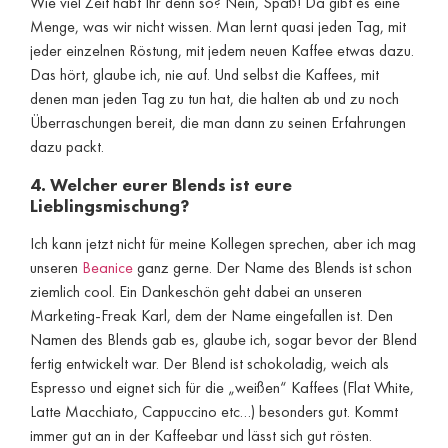
Wie viel Zeit habt Ihr denn so? Nein, Spaß! Da gibt es eine
Menge, was wir nicht wissen. Man lernt quasi jeden Tag, mit
jeder einzelnen Röstung, mit jedem neuen Kaffee etwas dazu.
Das hört, glaube ich, nie auf. Und selbst die Kaffees, mit
denen man jeden Tag zu tun hat, die halten ab und zu noch
Überraschungen bereit, die man dann zu seinen Erfahrungen
dazu packt.
4. Welcher eurer Blends ist eure
Lieblingsmischung?
Ich kann jetzt nicht für meine Kollegen sprechen, aber ich mag
unseren
Beanice
ganz gerne. Der Name des Blends ist schon
ziemlich cool. Ein Dankeschön geht dabei an unseren
Marketing-Freak Karl, dem der Name eingefallen ist. Den
Namen des Blends gab es, glaube ich, sogar bevor der Blend
fertig entwickelt war. Der Blend ist schokoladig, weich als
Espresso und eignet sich für die „weißen“ Kaffees (Flat White,
Latte Macchiato, Cappuccino etc…) besonders gut. Kommt
immer gut an in der Kaffeebar und lässt sich gut rösten.