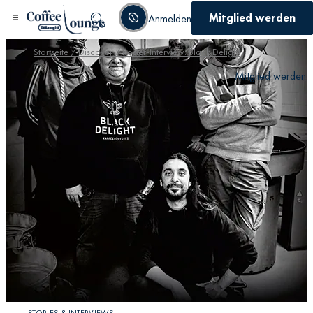
Mitglied werden
Anmelden
Startseite
/
Discover
/ Röster-Interview: Black Delight
Mitglied werden