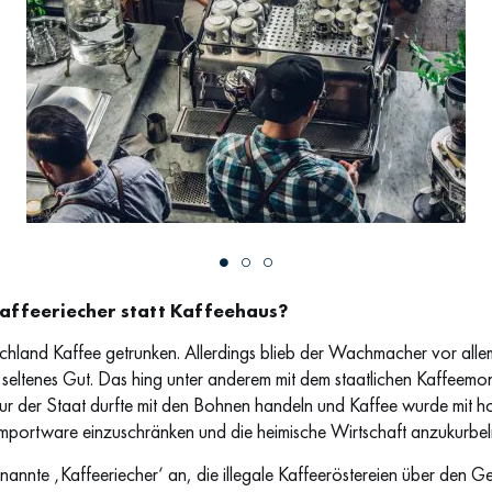
News Coffee Shop - Bar
Kaffeeriecher statt Kaffeehaus?
tschland Kaffee getrunken. Allerdings blieb der Wachmacher vor alle
 seltenes Gut. Das hing unter anderem mit dem staatlichen Kaffeem
ur der Staat durfte mit den Bohnen handeln und Kaffee wurde mit h
mportware einzuschränken und die heimische Wirtschaft anzukurbel
annte ‚Kaffeeriecher‘ an, die illegale Kaffeeröstereien über den G