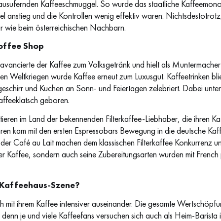
 ausufernden Kaffeeschmuggel. So wurde das staatliche Kaffeemon
anstieg und die Kontrollen wenig effektiv waren. Nichtsdestotrotz,
r wie beim österreichischen Nachbarn.
offee Shop
g avancierte der Kaffee zum Volksgetränk und hielt als Muntermacher 
 Weltkriegen wurde Kaffee erneut zum Luxusgut. Kaffeetrinken bli
eschirr und Kuchen an Sonn- und Feiertagen zelebriert. Dabei unter
affeeklatsch geboren.
tieren im Land der bekennenden Filterkaffee-Liebhaber, die ihren Ka
ahren kam mit den ersten Espressobars Bewegung in die deutsche Kaff
r Café au Lait machen dem klassischen Filterkaffee Konkurrenz und
er Kaffee, sondern auch seine Zubereitungsarten wurden mit French
e Kaffeehaus-Szene?
 mit ihrem Kaffee intensiver auseinander. Die gesamte Wertschöpfun
 denn je und viele Kaffeefans versuchen sich auch als Heim-Barista