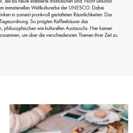
, die bis heute etablierte Institutionen sind. Nicht umsonst
 zum immateriellen Weltkulturerbe der UNESCO. Dabei
inken in zumeist prunkvoll gestalteten Räumlichkeiten: Das
r Tagesordnung. So prägten Kaffeehäuser das
en, philosophischen wie kulturellen Austauschs. Hier kamen
nen zusammen, um über die verschiedensten Themen ihrer Zeit zu