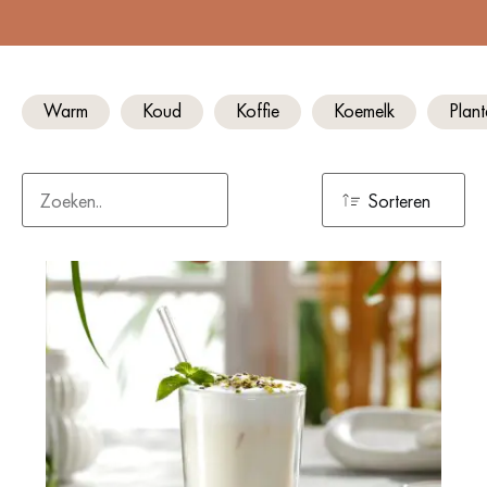
Warm
Koud
Koffie
Koemelk
Plan