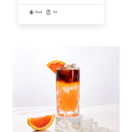
koud
vol