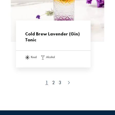
Cold Brew Lavender (Gin)
Tonic
koud
alcohol
1
2
3