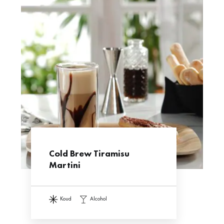
Cold Brew Tiramisu
Martini
koud
alcohol