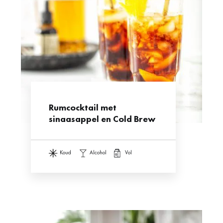
Rumcocktail met
sinaasappel en Cold Brew
koud
alcohol
vol