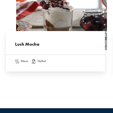
Lush Mocha
warm
halfvol