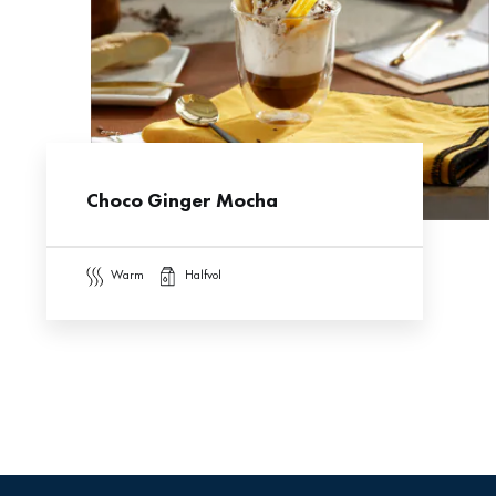
Choco Ginger Mocha
warm
halfvol