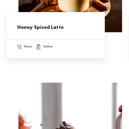
Honey Spiced Latte
warm
halfvol