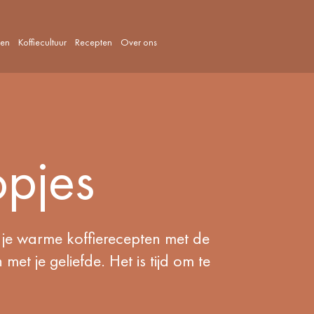
len
Koffiecultuur
Recepten
Over ons
opjes
je warme koffierecepten met de
met je geliefde. Het is tijd om te