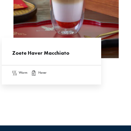
Zoete Haver Macchiato
warm
haver