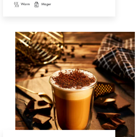
warm
mager