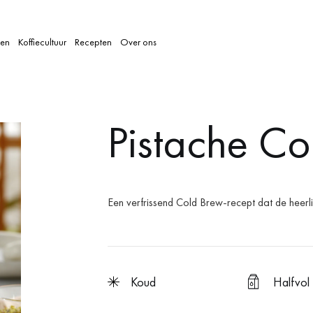
len
Koffiecultuur
Recepten
Over ons
Pistache Co
Een verfrissend Cold Brew-recept dat de heerl
koud
Halfvol