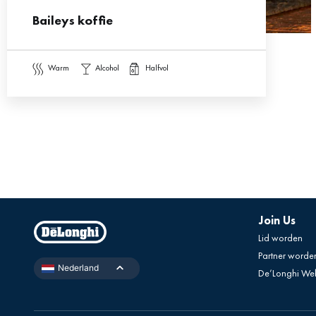
Baileys koffie
warm
alcohol
halfvol
Join Us
Lid worden
Partner worde
Nederland
De’Longhi We