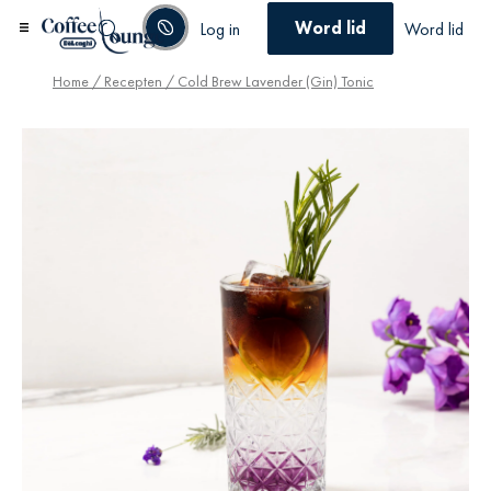
Word lid
Log in
Word lid
Home
/
Recepten
/ Cold Brew Lavender (Gin) Tonic