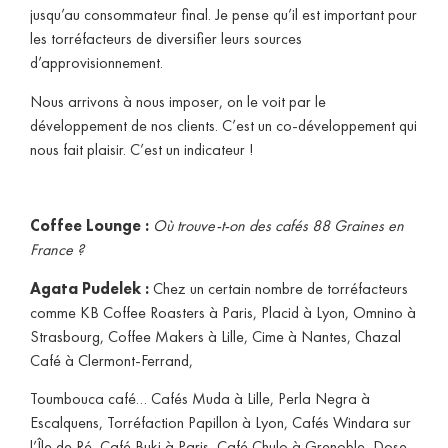
jusqu’au consommateur final. Je pense qu’il est important pour
les torréfacteurs de diversifier leurs sources
d’approvisionnement.
Nous arrivons à nous imposer, on le voit par le
développement de nos clients. C’est un co-développement qui
nous fait plaisir. C’est un indicateur !
Coffee Lounge :
Où trouve-t-on des cafés 88 Graines en
France ?
Agata Pudelek :
Chez un certain nombre de torréfacteurs
comme KB Coffee Roasters à Paris, Placid à Lyon, Omnino à
Strasbourg, Coffee Makers à Lille, Cime à Nantes, Chazal
Café à Clermont-Ferrand,
Toumbouca café… Cafés Muda à Lille, Perla Negra à
Escalquens, Torréfaction Papillon à Lyon, Cafés Windara sur
l’Île de Ré, Café Buki à Paris, Café Chulo à Grenoble, Dose