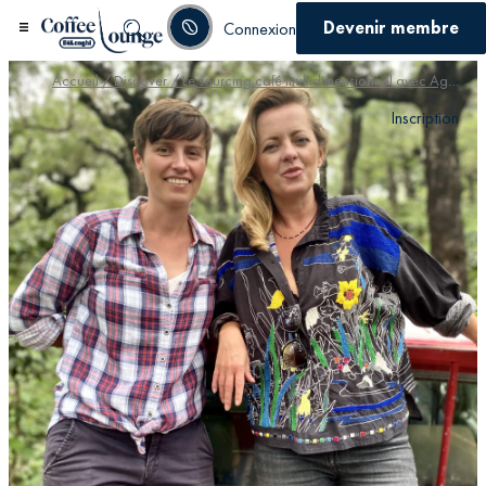
Devenir membre
Connexion
Accueil
/
Discover
/ Le sourcing café multidimensionnel avec Agata Pudelek – co-fondatrice de 88 Graines
Inscription